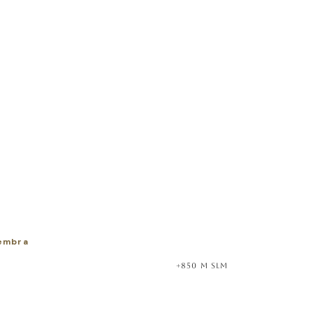
Cembra
+850 m slm