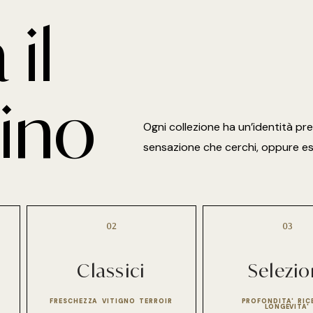
 il
vino
Ogni collezione ha un’identità prec
sensazione che cerchi, oppure esp
02
03
Classici
Selezio
FRESCHEZZA VITIGNO TERROIR
PROFONDITA' RI
LONGEVITA'