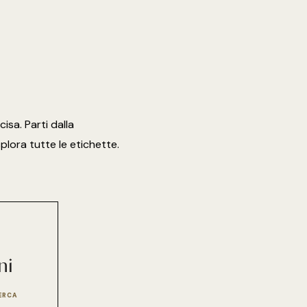
isa. Parti dalla
lora tutte le etichette.
ni
CERCA