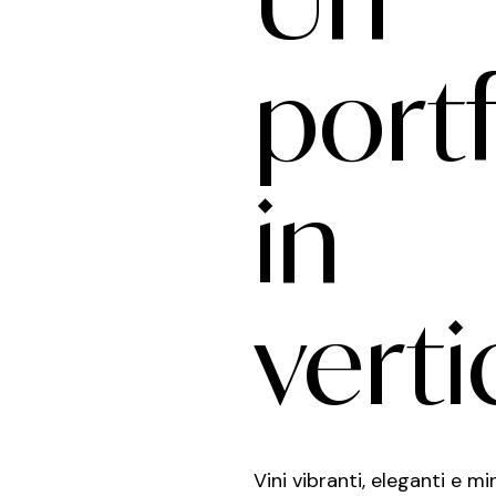
portf
in
verti
Vini vibranti, eleganti e mi