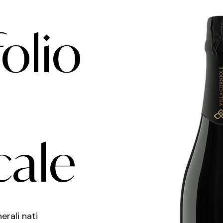
olio
cale
nerali nati