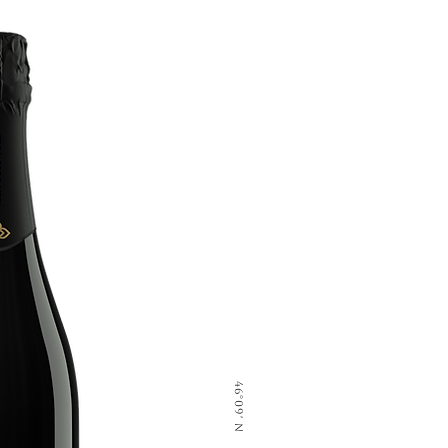
46°09′ N