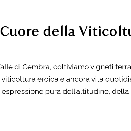
 Cuore della Viticolt
Valle di Cembra, coltiviamo vigneti terr
 viticoltura eroica è ancora vita quoti
, espressione pura dell’altitudine, della f
Onorio, Maddalena, Sara, Linda, Sabina