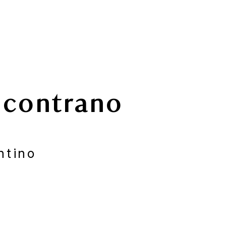
ncontrano
ntino