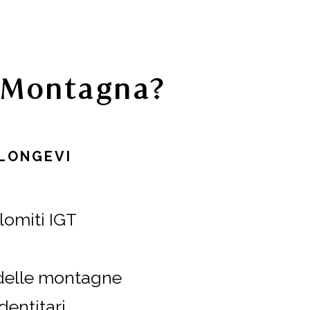
i Montagna?
 LONGEVI
lomiti IGT
 delle montagne
dentitari.