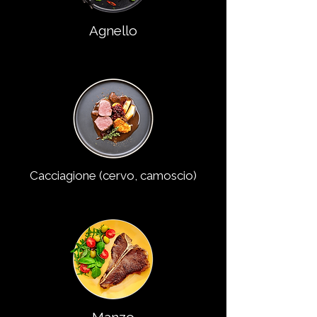
Agnello
Cacciagione (cervo, camoscio)