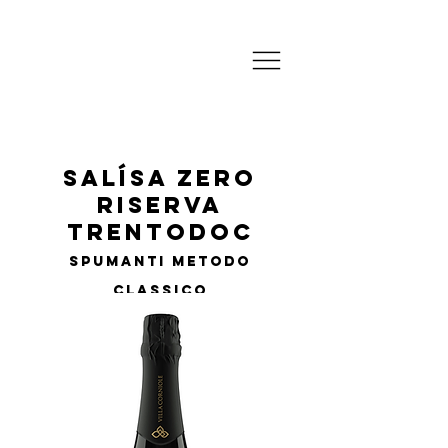
salÍsa zero
riserva
trentodoc
spumanti metodo
classico