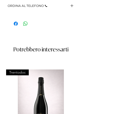
ORDINA AL TELEFONO 📞
Telefona al +39 3467523216 o scrivici
su
WhatsApp
Potrebbero interessarti
Trentodoc
Trentodoc