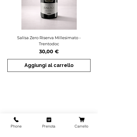
Salísa Zero Riserva Millesimato -
Salísa Rosé Extra Br
Trentodoc
Prezzo
30,00 €
Aggiungi al carrello
Phone
Prenota
Carrello