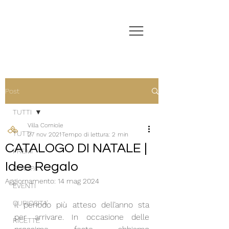
Post
TUTTI
Villa Corniole
TUTTI
27 nov 2021
Tempo di lettura: 2 min
CATALOGO DI NATALE |
PREMI
Idee Regalo
STAMPA
Aggiornamento:
14 mag 2024
EVENTI
CURIOSITA'
Il periodo più atteso dell’anno sta 
per arrivare. In occasione delle 
RICETTE