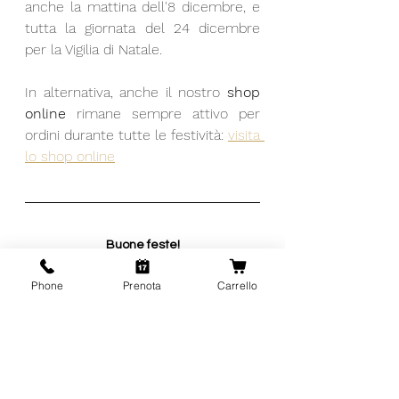
anche la mattina dell'8 dicembre, e 
tutta la giornata del 24 dicembre 
per la Vigilia di Natale.
In alternativa, anche il nostro 
shop 
online
 rimane sempre attivo per 
ordini durante tutte le festività: 
visita 
lo shop online
Buone feste!
Team VILLA CORNIOLE
villa corniole
trentino alto adige
vino
Phone
Prenota
Carrello
Regali Natale
Idee regalo
Vinoteca
CURIOSITA'