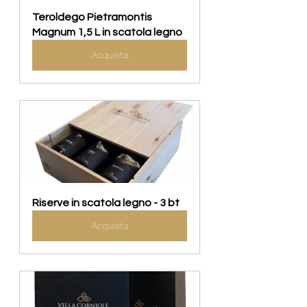
Teroldego Pietramontis 
Magnum 1,5 L in scatola legno
Acquista
Riserve in scatola legno - 3 bt
Acquista