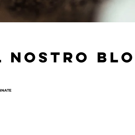
l nostro bl
NNATE