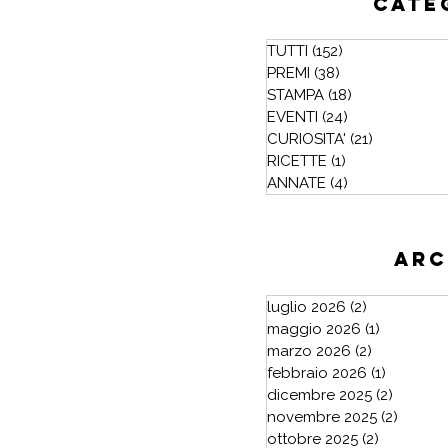
cate
TUTTI
(152)
152 post
PREMI
(38)
38 post
STAMPA
(18)
18 post
EVENTI
(24)
24 post
CURIOSITA'
(21)
21 post
RICETTE
(1)
1 post
ANNATE
(4)
4 post
arc
luglio 2026
(2)
2 post
maggio 2026
(1)
1 post
marzo 2026
(2)
2 post
febbraio 2026
(1)
1 post
dicembre 2025
(2)
2 post
novembre 2025
(2)
2 post
ottobre 2025
(2)
2 post