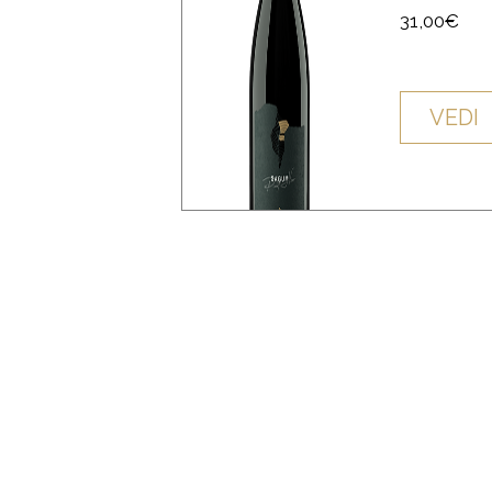
Pre
31,00€
VEDI