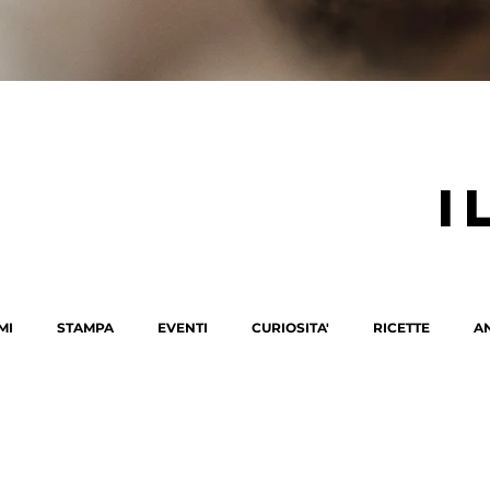
i
MI
STAMPA
EVENTI
CURIOSITA'
RICETTE
A