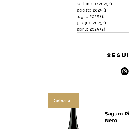
settembre 2025
(1)
1 post
agosto 2025
(1)
1 post
luglio 2025
(1)
1 post
giugno 2025
(1)
1 post
aprile 2025
(2)
2 post
segui
Selezioni
Sagum Pi
Nero