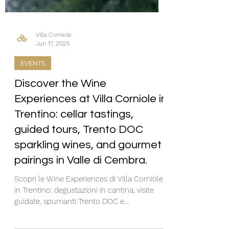
Villa Corniole
Jun 17, 2025
EVENTS
Discover the Wine
Experiences at Villa Corniole in
Trentino: cellar tastings,
guided tours, Trento DOC
sparkling wines, and gourmet
pairings in Valle di Cembra.
Scopri le Wine Experiences di Villa Corniole
in Trentino: degustazioni in cantina, visite
guidate, spumanti Trento DOC e