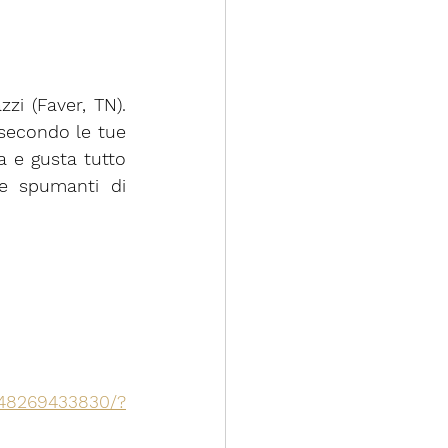
i (Faver, TN). 
 secondo le tue 
a e gusta tutto 
e spumanti di 
748269433830/?