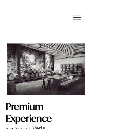
Premium
Experience
Verla
mer 24 giu
  |  