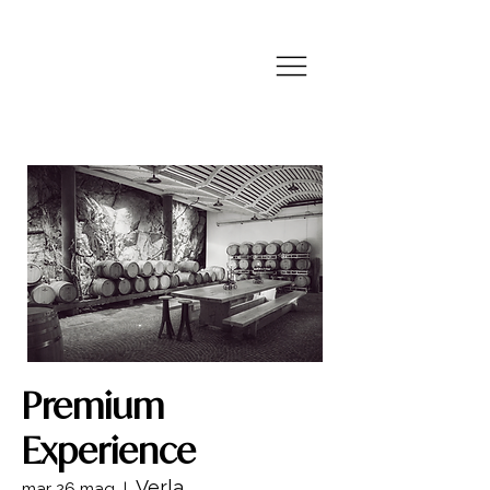
Premium
Experience
Verla
mar 26 mag
  |  