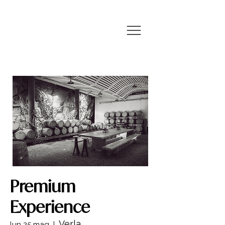
Premium
Experience
Verla
lun 25 mag
  |  