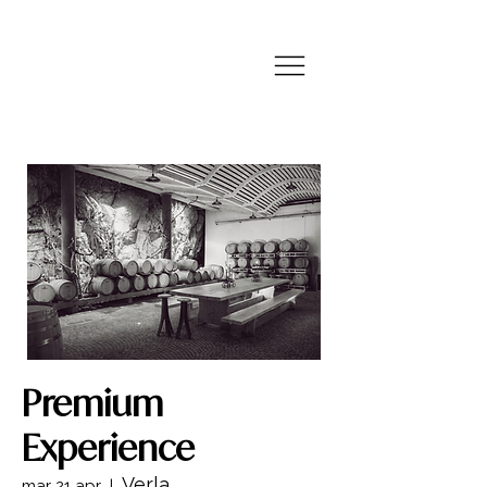
Premium
Experience
Verla
mar 21 apr
  |  