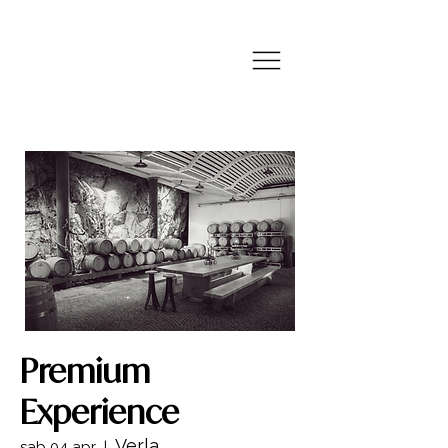
Premium
Experience
Verla
sab 04 apr
  |  