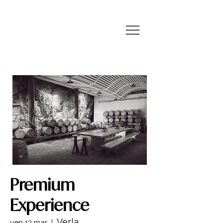
Premium
Experience
Verla
ven 13 mar
  |  