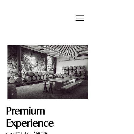
Premium
Experience
Verla
ven 27 feb
  |  