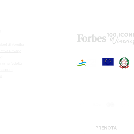
P
ioni di Vendita
ativa Privacy
rd
amma fedeltà
 account
lo
ioni
PRENOTA