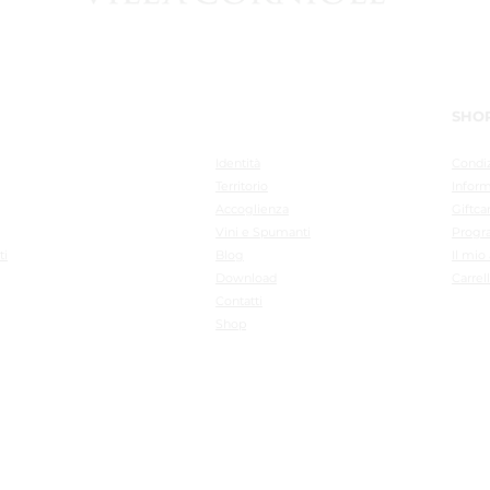
MENU
SHO
Identità
Condiz
Territo
rio
Inform
Accoglienza
Giftca
Vini e Spumanti
Progr
ti
Blo
g
Il mio
Downl
oad
Carrel
Cont
atti
Recens
Sho
p