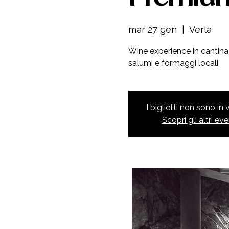
mar 27 gen
  |  
Verla
Wine experience in cantina 
salumi e formaggi locali
I biglietti non sono in
Scopri gli altri eve