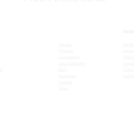
MENU
SHO
Identità
Condiz
Territo
rio
Inform
Accoglienza
Giftca
Vini e Spumanti
Progr
ti
Blo
g
Il mio
Downl
oad
Carrel
Cont
atti
Recens
Sho
p