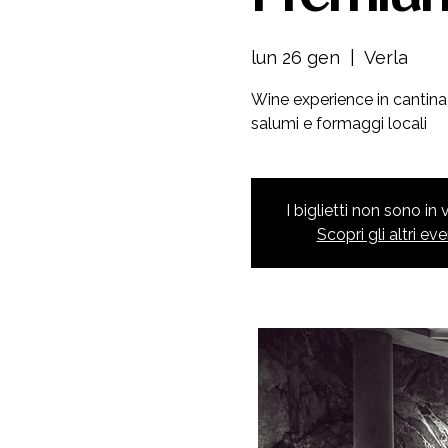
lun 26 gen
  |  
Verla
Wine experience in cantina 
salumi e formaggi locali
I biglietti non sono in
Scopri gli altri eve