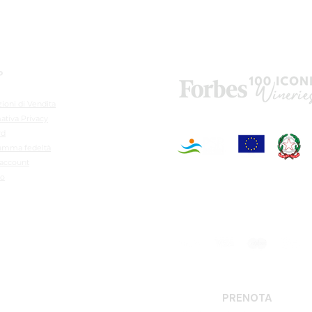
P
ioni di Vendita
ativa Privacy
rd
amma fedeltà
 account
lo
ioni
PRENOTA