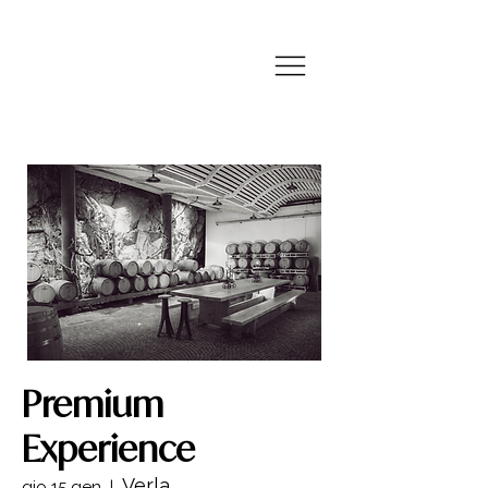
Premium
Experience
Verla
gio 15 gen
  |  