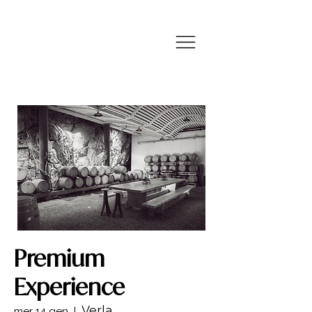
Premium
Experience
Verla
mer 14 gen
  |  