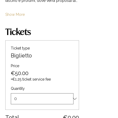
fascino e profumi, dove verrà proposta la…
Show More
Tickets
Ticket type
Biglietto
Price
€50.00
+€1.25 ticket service fee
Quantity
Total
€0.00