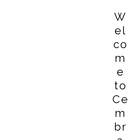
W
el
co
m
e
to
Ce
m
br