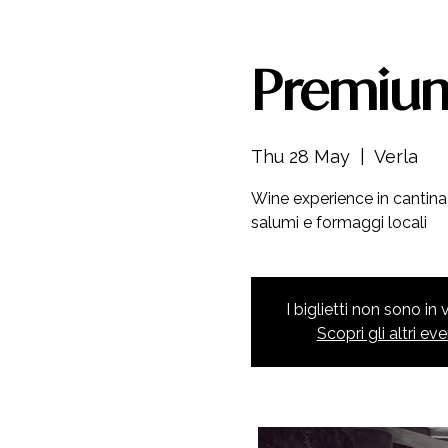
Premium
Thu 28 May
  |  
Verla
Wine experience in cantina 
salumi e formaggi locali
I biglietti non sono in
Scopri gli altri eve