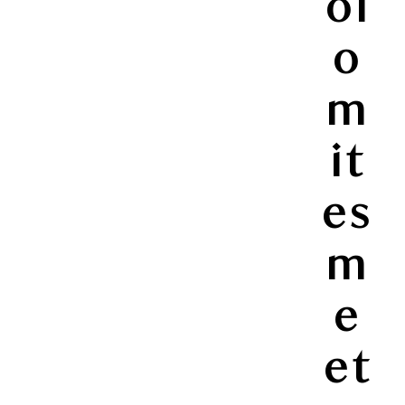
ol
o
m
it
es
m
e
et