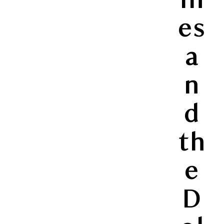
es
a
n
d
th
e
D