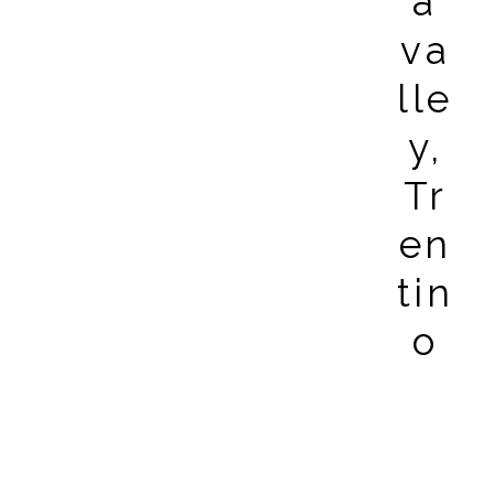
a
va
lle
y,
Tr
en
tin
o