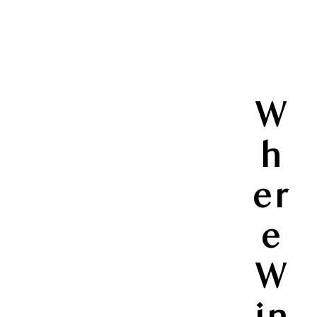
W
h
er
e
W
in