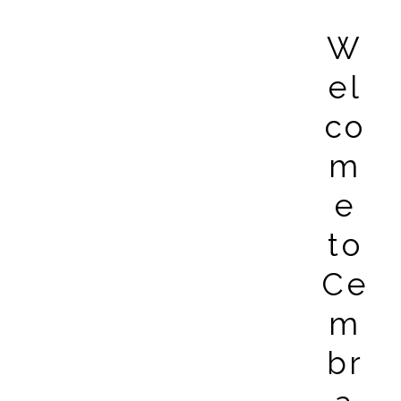
W
el
co
m
e
to
Ce
m
br