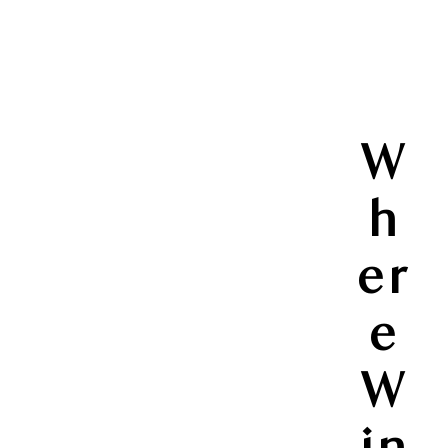
W
h
er
e
W
in