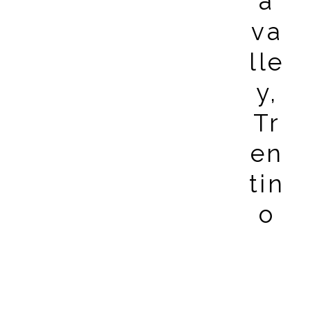
a
va
lle
y,
Tr
en
tin
o