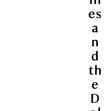
es
a
n
d
th
e
D