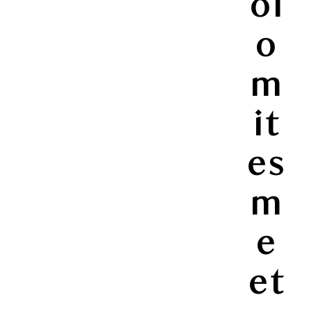
ol
o
m
it
es
m
e
et