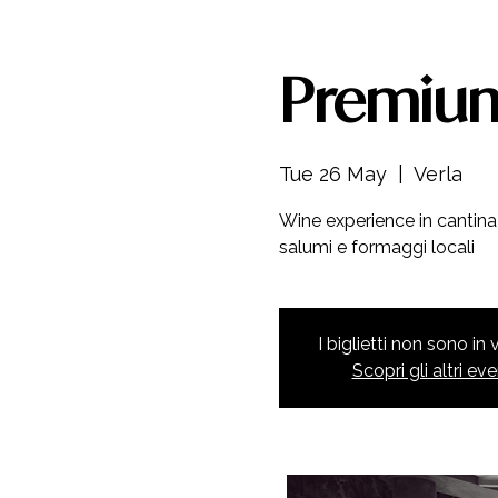
Premium
Tue 26 May
  |  
Verla
Wine experience in cantina 
salumi e formaggi locali
I biglietti non sono in
Scopri gli altri eve