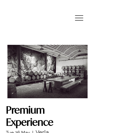
Premium
Experience
Verla
Tue 26 May
  |  