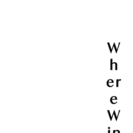
W
h
er
e
W
in