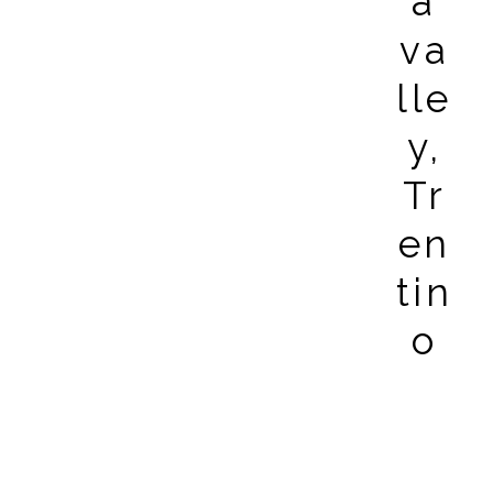
a
va
lle
y,
Tr
en
tin
o