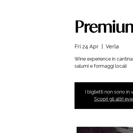
Premium
Fri 24 Apr
  |  
Verla
Wine experience in cantina 
salumi e formaggi locali
I biglietti non sono in
Scopri gli altri eve