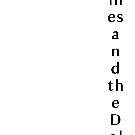
es
a
n
d
th
e
D