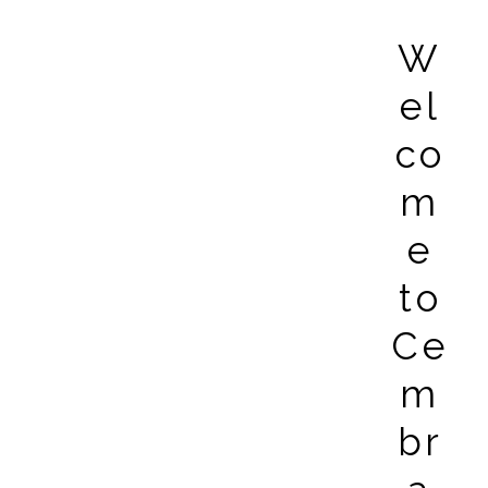
W
el
co
m
e
to
Ce
m
br